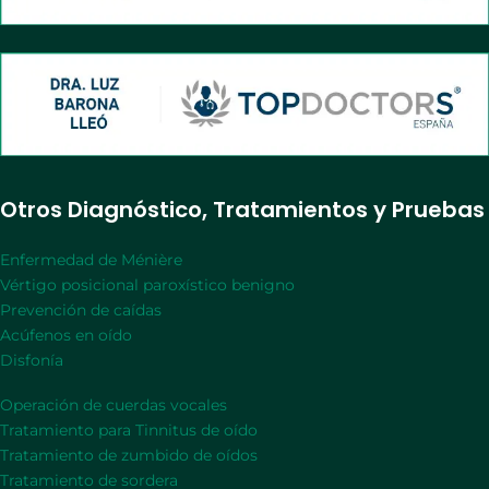
Otros Diagnóstico, Tratamientos y Pruebas
Enfermedad de Ménière
Vértigo posicional paroxístico benigno
Prevención de caídas
Acúfenos en oído
Disfonía
Operación de cuerdas vocales
Tratamiento para Tinnitus de oído
Tratamiento de zumbido de oídos
Tratamiento de sordera