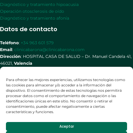
Diagnóstico y tratamiento hipoacusia
Operación otosclerosis de oído
Diagnóstico y tratamiento afonía
Datos de contacto
Teléfono
:
+34 963 601 579
Email
:
clinicabarona@clinicabarona.com
Dirección
: HOSPITAL CASA DE SALUD – Dr. Manuel Candela 41,
46021,
Valencia
Redes Sociales
Para ofrecer las mejores experiencias, utilizamos tecnologías como
las cookies para almacenar y/o acceder a la información del
dispositivo. El consentimiento de estas tecnologías nos permitirá
procesar datos como el comportamiento de navegación o las
identificaciones únicas en este sitio. No consentir o retirar el
consentimiento, puede afectar negativamente a ciertas
características y funciones.
Aceptar
Copyright © 2026 Clínica Barona |
Diseño por Seo Solutions
|
Política