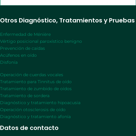
Otros Diagnóstico, Tratamientos y Pruebas
Enfermedad de Ménière
Vértigo posicional paroxístico benigno
Prevención de caídas
Acúfenos en oído
Disfonía
Operación de cuerdas vocales
Tratamiento para Tinnitus de oído
Tratamiento de zumbido de oídos
Tratamiento de sordera
Diagnóstico y tratamiento hipoacusia
Operación otosclerosis de oído
Diagnóstico y tratamiento afonía
Datos de contacto