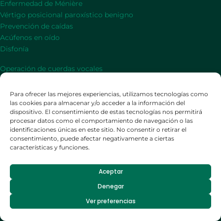
Enfermedad de Ménière
Vértigo posicional paroxístico benigno
Prevención de caídas
Acúfenos en oído
Disfonía
Operación de cuerdas vocales
Tratamiento para Tinnitus de oído
Tratamiento de zumbido de oídos
Para ofrecer las mejores experiencias, utilizamos tecnologías como
Tratamiento de sordera
las cookies para almacenar y/o acceder a la información del
dispositivo. El consentimiento de estas tecnologías nos permitirá
Diagnóstico y tratamiento hipoacusia
procesar datos como el comportamiento de navegación o las
Operación otosclerosis de oído
identificaciones únicas en este sitio. No consentir o retirar el
Diagnóstico y tratamiento afonía
consentimiento, puede afectar negativamente a ciertas
características y funciones.
Datos de contacto
Aceptar
Teléfono
:
+34 963 601 579
Denegar
Email
:
clinicabarona@clinicabarona.com
Dirección
: HOSPITAL CASA DE SALUD – Dr. Manuel Candela 41,
Ver preferencias
46021,
Valencia