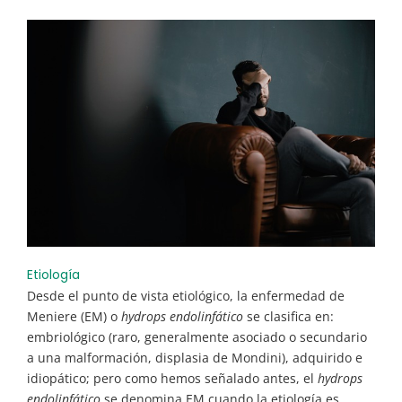
Etiología
Desde el punto de vista etiológico, la enfermedad de
Meniere (EM) o
hydrops endolinfático
se clasifica en:
embriológico (raro, generalmente asociado o secundario
a una malformación, displasia de Mondini), adquirido e
idiopático; pero como hemos señalado antes, el
hydrops
endolinfático
se denomina EM cuando la etiología es