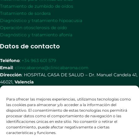
Tratamiento de zumbido de oídos
Tratamiento de sordera
Diagnóstico y tratamiento hipoacusia
Operación otosclerosis de oído
Diagnóstico y tratamiento afonía
Datos de contacto
Teléfono
:
+34 963 601 579
Email
:
clinicabarona@clinicabarona.com
Dirección
: HOSPITAL CASA DE SALUD – Dr. Manuel Candela 41,
46021,
Valencia
Redes Sociales
Para ofrecer las mejores experiencias, utilizamos tecnologías como
las cookies para almacenar y/o acceder a la información del
dispositivo. El consentimiento de estas tecnologías nos permitirá
procesar datos como el comportamiento de navegación o las
identificaciones únicas en este sitio. No consentir o retirar el
consentimiento, puede afectar negativamente a ciertas
características y funciones.