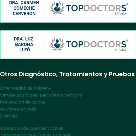
Otros Diagnóstico, Tratamientos y Pruebas
Enfermedad de Ménière
Vértigo posicional paroxístico benigno
Prevención de caídas
Acúfenos en oído
Disfonía
Operación de cuerdas vocales
Tratamiento para Tinnitus de oído