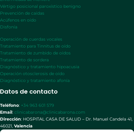
Vértigo posicional paroxístico benigno
Prevención de caídas
Acúfenos en oído
Disfonía
Operación de cuerdas vocales
Tratamiento para Tinnitus de oído
Tratamiento de zumbido de oídos
Tratamiento de sordera
Diagnóstico y tratamiento hipoacusia
Operación otosclerosis de oído
Diagnóstico y tratamiento afonía
Datos de contacto
Teléfono
:
+34 963 601 579
Email
:
clinicabarona@clinicabarona.com
Dirección
: HOSPITAL CASA DE SALUD – Dr. Manuel Candela 41,
46021,
Valencia