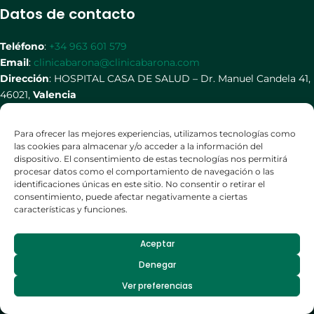
Datos de contacto
Teléfono
:
+34 963 601 579
Email
:
clinicabarona@clinicabarona.com
Dirección
: HOSPITAL CASA DE SALUD – Dr. Manuel Candela 41,
46021,
Valencia
Redes Sociales
Para ofrecer las mejores experiencias, utilizamos tecnologías como
las cookies para almacenar y/o acceder a la información del
dispositivo. El consentimiento de estas tecnologías nos permitirá
procesar datos como el comportamiento de navegación o las
identificaciones únicas en este sitio. No consentir o retirar el
consentimiento, puede afectar negativamente a ciertas
características y funciones.
Aceptar
Copyright © 2026 Clínica Barona |
Diseño por Seo Solutions
|
Política
Denegar
de privacidad
-
Política de cookies
Ver preferencias