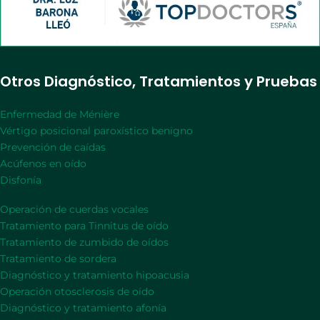
Otros Diagnóstico, Tratamientos y Pruebas
Enfermedad de Ménière
Vértigo posicional paroxístico benigno
Prevención de caídas
Acúfenos en oído
Disfonía
Operación de cuerdas vocales
Tratamiento para Tinnitus de oído
Tratamiento de zumbido de oídos
Tratamiento de sordera
Diagnóstico y tratamiento hipoacusia
Operación otosclerosis de oído
Diagnóstico y tratamiento afonía