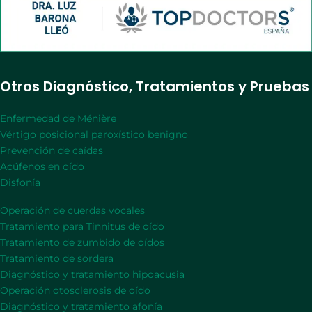
Otros Diagnóstico, Tratamientos y Pruebas
Enfermedad de Ménière
Vértigo posicional paroxístico benigno
Prevención de caídas
Acúfenos en oído
Disfonía
Operación de cuerdas vocales
Tratamiento para Tinnitus de oído
Tratamiento de zumbido de oídos
Tratamiento de sordera
Diagnóstico y tratamiento hipoacusia
Operación otosclerosis de oído
Diagnóstico y tratamiento afonía