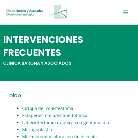
Ir
al
contenido
INTERVENCIONES
FRECUENTES
CLÍNICA BARONA Y ASOCIADOS
OÍDO
Cirugía del colesteatoma
Estapedectomía/estapedotomía
Laberintectomía química con gentamicina
Miringoplastia
Miringotomía/colocación de drenaje