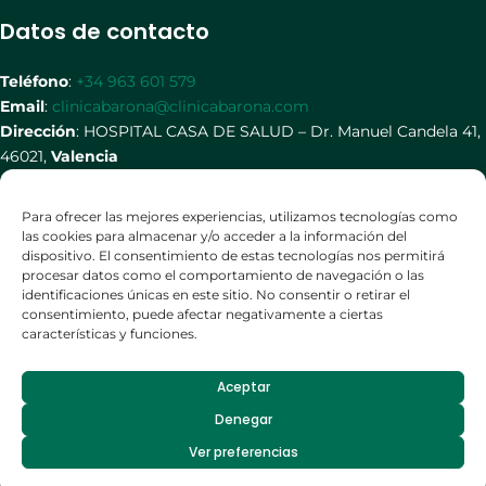
Datos de contacto
Teléfono
:
+34 963 601 579
Email
:
clinicabarona@clinicabarona.com
Dirección
: HOSPITAL CASA DE SALUD – Dr. Manuel Candela 41,
46021,
Valencia
Redes Sociales
Para ofrecer las mejores experiencias, utilizamos tecnologías como
las cookies para almacenar y/o acceder a la información del
dispositivo. El consentimiento de estas tecnologías nos permitirá
procesar datos como el comportamiento de navegación o las
identificaciones únicas en este sitio. No consentir o retirar el
consentimiento, puede afectar negativamente a ciertas
características y funciones.
Aceptar
Copyright © 2026 Clínica Barona |
Diseño por Seo Solutions
|
Política
Denegar
de privacidad
-
Política de cookies
Ver preferencias