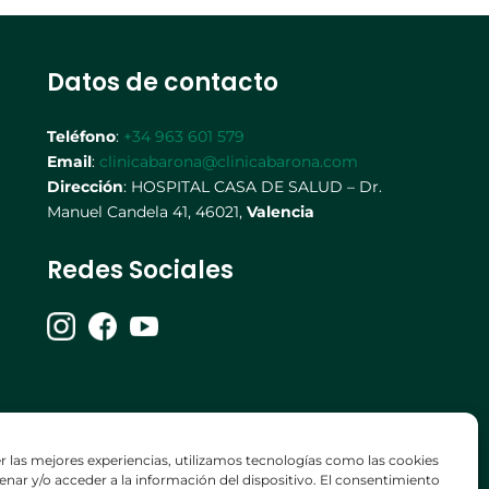
Datos de contacto
Teléfono
:
+34 963 601 579
Email
:
clinicabarona@clinicabarona.com
Dirección
: HOSPITAL CASA DE SALUD – Dr.
Manuel Candela 41, 46021,
Valencia
Redes Sociales
r las mejores experiencias, utilizamos tecnologías como las cookies
nar y/o acceder a la información del dispositivo. El consentimiento