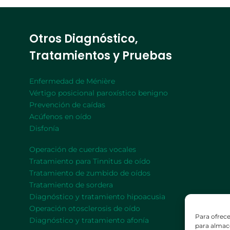
Otros Diagnóstico,
Tratamientos y Pruebas
Enfermedad de Ménière
Vértigo posicional paroxístico benigno
Prevención de caídas
Acúfenos en oído
Disfonía
Operación de cuerdas vocales
Tratamiento para Tinnitus de oído
Tratamiento de zumbido de oídos
Tratamiento de sordera
Diagnóstico y tratamiento hipoacusia
Operación otosclerosis de oído
Para ofrece
Diagnóstico y tratamiento afonía
para almace