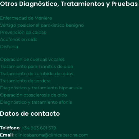
Otros Diagnóstico, Tratamientos y Pruebas
Enfermedad de Ménière
Vértigo posicional paroxístico benigno
Prevención de caídas
Acúfenos en oído
Disfonía
Operación de cuerdas vocales
Tratamiento para Tinnitus de oído
Tratamiento de zumbido de oídos
Tratamiento de sordera
Diagnóstico y tratamiento hipoacusia
Operación otosclerosis de oído
Diagnóstico y tratamiento afonía
Datos de contacto
Teléfono
:
+34 963 601 579
Email
:
clinicabarona@clinicabarona.com