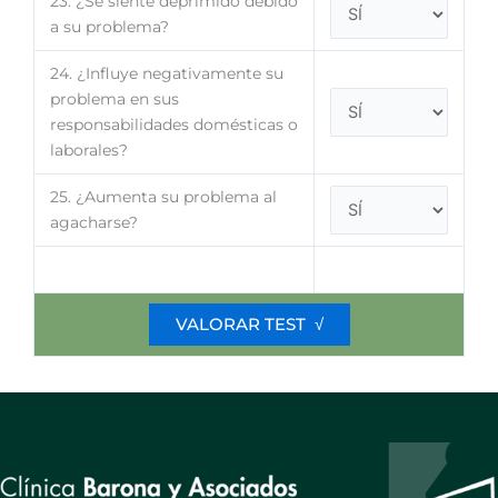
23. ¿Se siente deprimido debido
a su problema?
24. ¿Influye negativamente su
problema en sus
responsabilidades domésticas o
laborales?
25. ¿Aumenta su problema al
agacharse?