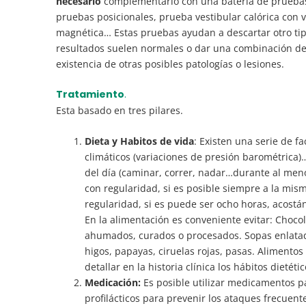
necesario
complementarlo con una batería de pruebas d
pruebas posicionales, prueba vestibular calórica co
magnética… Estas pruebas ayudan a descartar otro tipo
resultados suelen normales o dar una combinación de ha
existencia de otras posibles patologías o lesiones.
Tratamiento
.
Esta basado en tres pilares.
Dieta y Habitos de vida
: Existen una serie de 
climáticos (variaciones de presión barométrica)… 
del día (caminar, correr, nadar…durante al men
con regularidad, si es posible siempre a la mism
regularidad, si es puede ser ocho horas, acost
En la alimentación es conveniente evitar: Chocola
ahumados, curados o procesados. Sopas enlatada
higos, papayas, ciruelas rojas, pasas. Alimento
detallar en la historia clínica los hábitos dietéti
Medicación:
Es posible utilizar medicamentos 
profilácticos para prevenir los ataques frecuen