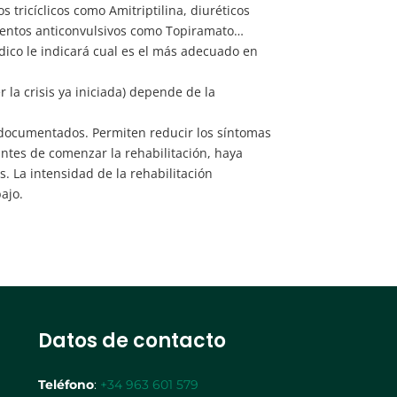
tricíclicos como Amitriptilina, diuréticos
amentos anticonvulsivos como Topiramato…
dico le indicará cual es el más adecuado en
 la crisis ya iniciada) depende de la
en documentados. Permiten reducir los síntomas
antes de comenzar la rehabilitación, haya
. La intensidad de la rehabilitación
ajo.
Datos de contacto
Teléfono
:
+34 963 601 579