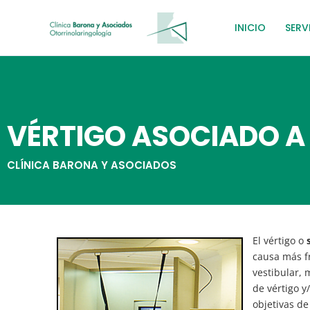
Ir
al
INICIO
SERV
contenido
VÉRTIGO ASOCIADO A
CLÍNICA BARONA Y ASOCIADOS
El vértigo o
causa más f
vestibular, 
de vértigo y
objetivas de