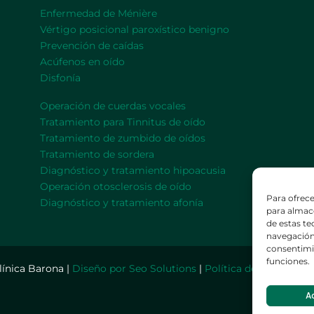
Enfermedad de Ménière
Vértigo posicional paroxístico benigno
Prevención de caídas
Acúfenos en oído
Disfonía
Operación de cuerdas vocales
Tratamiento para Tinnitus de oído
Tratamiento de zumbido de oídos
Tratamiento de sordera
Diagnóstico y tratamiento hipoacusia
Operación otosclerosis de oído
Para ofrece
Diagnóstico y tratamiento afonía
para almace
de estas t
navegación 
consentimie
funciones.
línica Barona |
Diseño por Seo Solutions
|
Política de privacidad
A