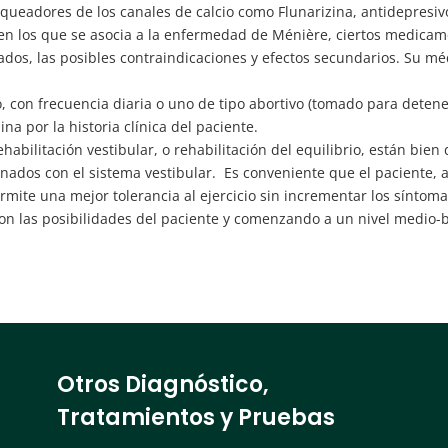
ueadores de los canales de calcio como Flunarizina, antidepresivos 
 en los que se asocia a la enfermedad de Ménière, ciertos medic
dos, las posibles contraindicaciones y efectos secundarios. Su mé
 con frecuencia diaria o uno de tipo abortivo (tomado para detener
na por la historia clínica del paciente.
ehabilitación vestibular, o rehabilitación del equilibrio, están bi
ionados con el sistema vestibular. Es conveniente que el paciente, 
ite una mejor tolerancia al ejercicio sin incrementar los síntomas
n las posibilidades del paciente y comenzando a un nivel medio-b
Otros Diagnóstico,
Tratamientos y Pruebas