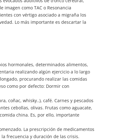
s evocados auditivos de tronco cerebral,
s de imagen como TAC o Resonancia
ientes con vértigo asociado a migraña los
avedad. Lo más importante es descartar la
mbios hormonales, determinados alimentos,
ntaria realizando algún ejercicio a lo largo
olongado, procurando realizar las comidas
xceso como por defecto: Dormir con
bra, coñac, whisky..), café. Carnes y pescados
tes cebollas, olivas. Frutas como aguacate,
omida china. Es, por ello, importante
 comenzado. La prescripción de medicamentos
a frecuencia y duración de las crisis.