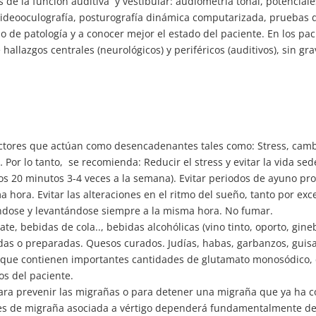
e la función auditiva y vestibular: audiometría tonal, potenciale
n videooculografía, posturografía dinámica computarizada, prueba
 de patología y a conocer mejor el estado del paciente. En los pac
llazgos centrales (neurológicos) y periféricos (auditivos), sin gr
factores que actúan como desencadenantes tales como: Stress, ca
Por lo tanto, se recomienda: Reducir el stress y evitar la vida sede
os 20 minutos 3-4 veces a la semana). Evitar periodos de ayuno pr
a hora. Evitar las alteraciones en el ritmo del sueño, tanto por e
ándose y levantándose siempre a la misma hora. No fumar.
te, bebidas de cola.., bebidas alcohólicas (vino tinto, oporto, gine
s o preparadas. Quesos curados. Judías, habas, garbanzos, guisan
s que contienen importantes cantidades de glutamato monosódico, c
cos del paciente.
para prevenir las migrañas o para detener una migraña que ya ha
tes de migraña asociada a vértigo dependerá fundamentalmente de l