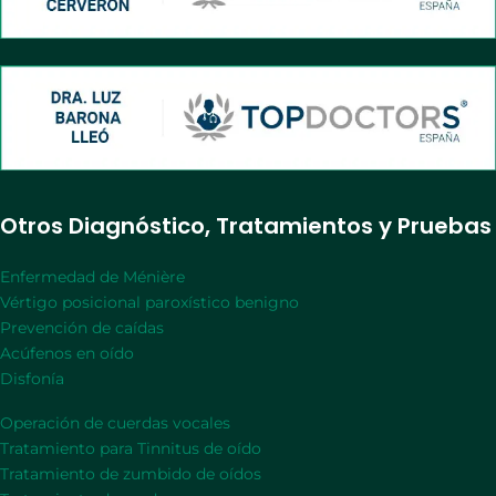
Otros Diagnóstico, Tratamientos y Pruebas
Enfermedad de Ménière
Vértigo posicional paroxístico benigno
Prevención de caídas
Acúfenos en oído
Disfonía
Operación de cuerdas vocales
Tratamiento para Tinnitus de oído
Tratamiento de zumbido de oídos