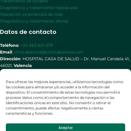
Tratamiento de sordera
Diagnóstico y tratamiento hipoacusia
Operación otosclerosis de oído
Diagnóstico y tratamiento afonía
Datos de contacto
Teléfono
:
+34 963 601 579
Email
:
clinicabarona@clinicabarona.com
Dirección
: HOSPITAL CASA DE SALUD – Dr. Manuel Candela 41,
46021,
Valencia
Redes Sociales
Para ofrecer las mejores experiencias, utilizamos tecnologías como
las cookies para almacenar y/o acceder a la información del
dispositivo. El consentimiento de estas tecnologías nos permitirá
procesar datos como el comportamiento de navegación o las
identificaciones únicas en este sitio. No consentir o retirar el
consentimiento, puede afectar negativamente a ciertas
características y funciones.
Aceptar