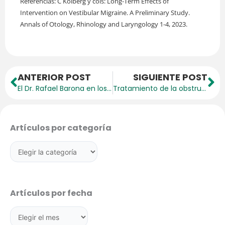
Referencias: C Kolberg y cols: Long-Term Effects of
Intervention on Vestibular Migraine. A Preliminary Study.
Annals of Otology, Rhinology and Laryngology 1-4, 2023.
Prev
Ne
ANTERIOR POST
SIGUIENTE POST
El Dr. Rafael Barona en los premios Jaume I
Tratamiento de la obstrucción nasal provocada por rinitis alérgica: rentabilidad de la reducción de los cornetes inferiores frente a la inmunoterapia
Artículos
Artículos por categoría
por
categoría
Artículos
por
Artículos por fecha
fecha