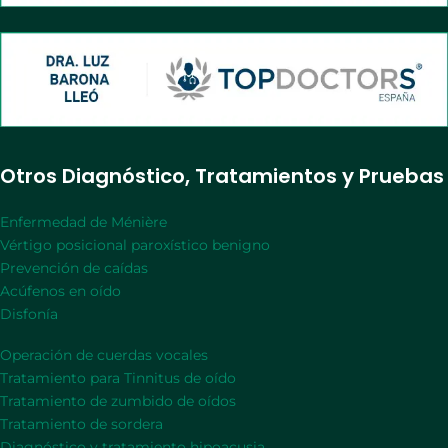
Otros Diagnóstico, Tratamientos y Pruebas
Enfermedad de Ménière
Vértigo posicional paroxístico benigno
Prevención de caídas
Acúfenos en oído
Disfonía
Operación de cuerdas vocales
Tratamiento para Tinnitus de oído
Tratamiento de zumbido de oídos
Tratamiento de sordera
Diagnóstico y tratamiento hipoacusia